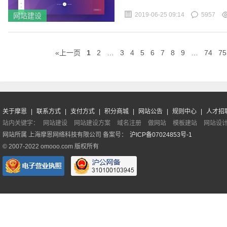
2019-06-25 09:14
5957
网站建设
«上一页
1
2
…
3
4
5
6
7
8
9
…
74
7
关于摩恩
|
联系方式
|
支付方式
|
积分商城
|
网站公告
|
规则中心
|
人才招
站内关键字：
网站建设
网站建设方案
域名注册
做网站
模板建站
网站设
网站所属 上海摩恩网络科技有限公司 备案号：
沪ICP备07024853号-1
© 2007-2022 omooo.com 版权所有