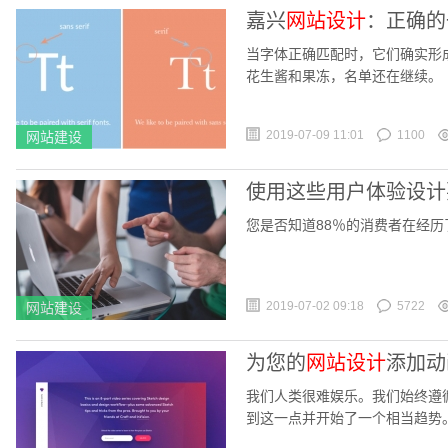
嘉兴
网站设计
：正确的
当字体正确匹配时，它们确实形成
花生酱和果冻，名单还在继续。
2019-07-09 11:01
1100
网站建设
使用这些用户体验设计
您是否知道88％的消费者在经
2019-07-02 09:18
5722
网站建设
为您的
网站设计
添加动
我们人类很难娱乐。我们始终遵
到这一点并开始了一个相当趋势
鲜事，但这是你必须投资的，这