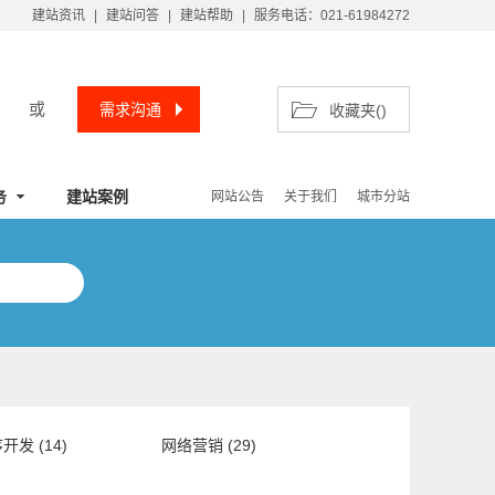
建站资讯
|
建站问答
|
建站帮助
|
服务电话：021-61984272
或
需求沟通
收藏夹(
)
务
建站案例
网站公告
关于我们
城市分站
开发 (14)
网络营销 (29)