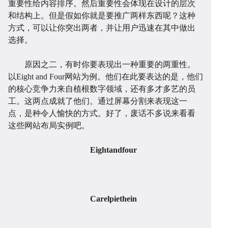
重要性给内容排序。然后重要性会体现在设计的层次
和结构上。但是假如你就是要推广两样东西呢？这种
方式，可以让你突出两者，并让用户迅速在其中做出
选择。
开
系
站
案
原因之二，有时你要表现出一种重要的两重性。
以Eight and Four网站为例。他们在此要表达的是，他们
的核心竞争力来自植根数字领域，还有多才多艺的员
工。这两点成就了他们。通过屏幕分割来表现这一
点，是种令人愉快的方式。好了，废话不多说来看看
这些网站布局实例吧。
发
统
优
例
资
Eightandfour
Carelpiethein
化
讯
问