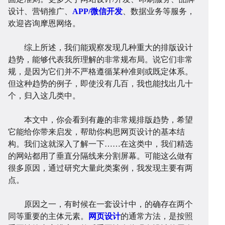
设计、营销推广、
APP/微信开发
、数据业务等服务，
欢迎咨询摩恩网络。
站
小
综上所述，我们能观察发现几种重大的排版设计
趋势，能够代表我所理解的非常规布局。说它们非常
规，是因为它们并不严格遵循某种准则或既定体系。
但这种趋势的例子，即使没有几百，我也能找出几十
个，归入这几类中。
建
程
网
本文中，你会看到有趣的非常规排版趋势，希望
它能给你带来启发，帮助你构思网页设计的基本结
构。我们这就深入了解一下……在这类中，我们精选
的网站都用了垂直分隔线来分割屏幕。可能这么做有
很多原因，通过研究大量此类案例，我发现主要有两
点。
设
序
校
网
原因之一，有时候在一套设计中，的确存在两个
同等重要的主体元素。
网页设计
的通常方法，是按照