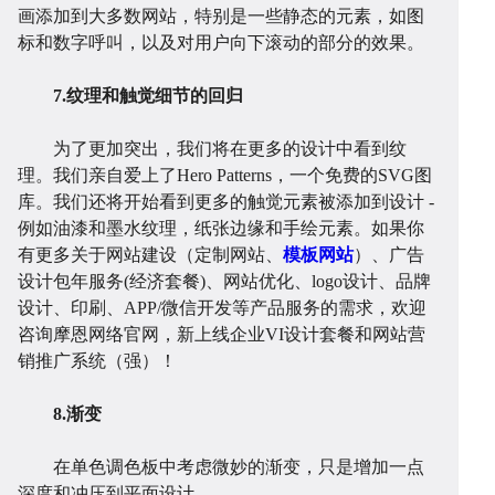
画添加到大多数网站，特别是一些静态的元素，如图
标和数字呼叫，以及对用户向下滚动的部分的效果。
7.纹理和触觉细节的回归
为了更加突出，我们将在更多的设计中看到纹
化
讯
问
理。我们亲自爱上了Hero Patterns，一个免费的SVG图
库。我们还将开始看到更多的触觉元素被添加到设计 -
例如油漆和墨水纹理，纸张边缘和手绘元素。
如果你
有更多关于网站建设（定制网站、
模板网站
）、广告
设计包年服务(经济套餐)、网站优化、logo设计、品牌
设计、印刷、APP/微信开发等产品服务的需求，欢迎
咨询摩恩网络官网，新上线企业VI设计套餐和网站营
销推广系统（强）！
答
帮
8.渐变
在单色调色板中考虑微妙的渐变，只是增加一点
深度和冲压到平面设计。