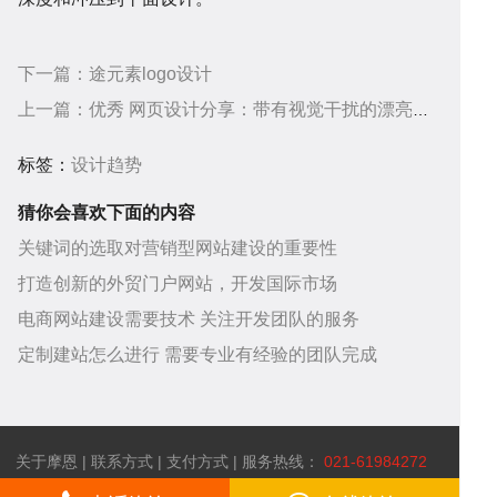
下一篇：
途元素logo设计
助
服
上一篇：
优秀 网页设计分享：带有视觉干扰的漂亮网站
标签：
设计趋势
猜你会喜欢下面的内容
关键词的选取对营销型网站建设的重要性
中
务
关
打造创新的外贸门户网站，开发国际市场
电商网站建设需要技术 关注开发团队的服务
定制建站怎么进行 需要专业有经验的团队完成
关于摩恩
|
联系方式
|
支付方式
| 服务热线：
021-61984272
心
项
于