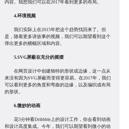
内容。我想我们可以在2017年看到更多的布局。
设
序
校
网
4.环境视频
我们实际上在2015年把这个趋势找回来了。但
是，随着更多讲故事的视频，我们可以期望看到这个
弹出更多的横幅区域和内容。
5.SVG屏蔽在充分的摇摆
开
系
站
案
在网页设计中创建独特的形状或边缘，这一点从
来没有因为SVG屏蔽而变得更容易。在2017年，我们
可以看到更多的角度和弯曲的边缘，以及编织成布局
的形状。
6.微妙的动画
发
统
花5分钟看Dribbble上的设计工作，你会看到动画
优
例
资
和设计高度集成。今年，我们可以期望看到微小的动