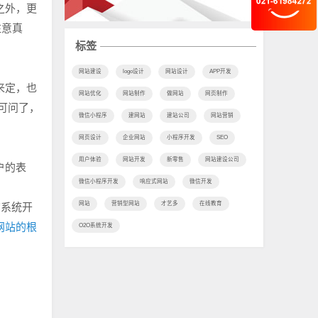
之外，更
注意真
标签
网站建设
logo设计
网站设计
APP开发
来定，也
网站优化
网站制作
做网站
网页制作
可问了，
微信小程序
建网站
建站公司
网站营销
网页设计
企业网站
小程序开发
SEO
用户体验
网站开发
新零售
网站建设公司
户的表
微信小程序开发
响应式网站
微信开发
网站
营销型网站
才艺多
在线教育
贷系统开
网站的根
O2O系统开发