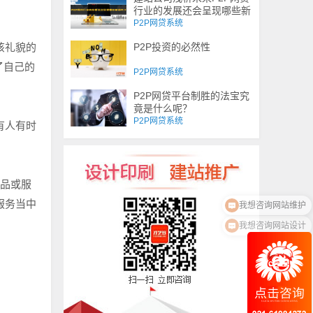
行业的发展还会呈现哪些新
趋势？
P2P网贷系统
该礼貌的
P2P投资的必然性
了自己的
P2P网贷系统
P2P网贷平台制胜的法宝究
竟是什么呢？
P2P网贷系统
有人有时
品或服
我想咨询网站维护
服务当中
我想咨询网站设计