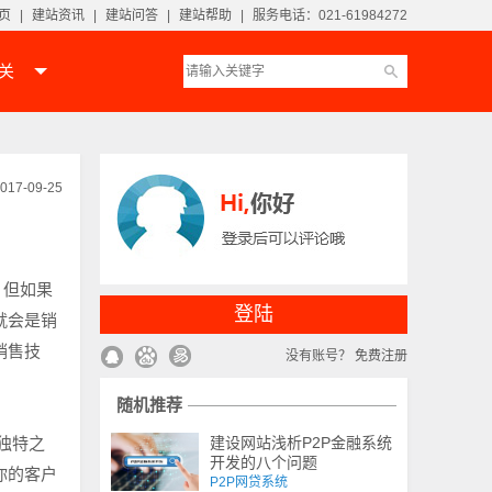
页
|
建站资讯
|
建站问答
|
建站帮助
|
服务电话：021-61984272
相关
017-09-25
，但如果
登陆
就会是销
销售技
没有账号？
免费注册
随机推荐
独特之
建设网站浅析P2P金融系统
开发的八个问题
你的客户
P2P网贷系统