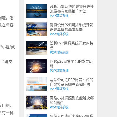
浅析小贷系统想要提升更多
流量都有哪些推广方法
P2P网贷系统
问题，怎
放在与客
网页设计P2P网贷系统开发
需要具备的基本功能
P2P网贷系统
浅析P2P网贷系统开发的特
“小姐”或
点
P2P网贷系统
”“请支
回顾p2p网贷平台的发展历
程
P2P网贷系统
建站公司之P2P网贷平台的
自融特征有哪些该如何防
范？
P2P网贷系统
网络小贷牌照到底能解决哪
些问题？
有用的、
P2P网贷系统
户有一种
建站公司浅析未来P2P网贷