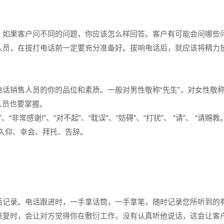
如果客户问不同的问题，你应该怎么样回答。客户有可能会问哪些
人员，在拔打电话前一定要充分准备好。拔响电话后，就应该将精力
话销售人员的你的品位和素质。一般对男性敬称“先生”，对女性敬称
人员也要掌握。
常感谢!”、“对不起”、“耽误”、“妨碍”、“打扰”、 “请”、 “请赐教。
驾、久仰、幸会、拜托、告辞。
记录。电话跟进时，一手拿话筒，一手拿笔，随时记录您所听到的
重复时，会让对方觉得你在敷衍工作，没有认真听他说话，这会让客