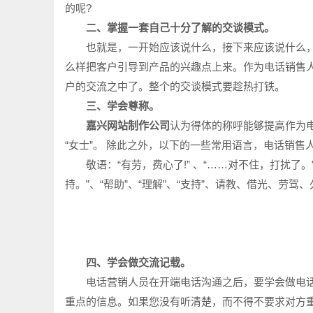
的呢?
二、掌握一套自己十分了解的交谈模式。
也就是，一开始应该说什么，接下来应该说什么，
么样把客户引导到产品的兴趣点上来。作为电话销售
户的交流之中了。整个的交谈模式要趁热打铁。
三、学会尊称。
嘉兴网站制作公司
认为得体的称呼能够提高作为电
“女士”。 除此之外，以下的一些常用语言，电话销售
敬语：“有劳，费心了!” 、“……对不住，打扰了。”、“非
持。”、“帮助”、“理解”、“支持”、请教、借光、劳
四、学会做交流记载。
电话营销人员在开端电话沟通之后，要学会做电话
重点的信息。如果您没有听清楚，而不得不要求对方