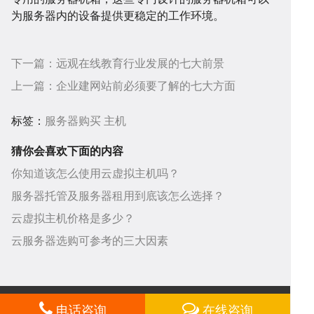
为服务器内的设备提供更稳定的工作环境。
下一篇：
远观在线教育行业发展的七大前景
上一篇：
企业建网站前必须要了解的七大方面
标签：
服务器购买
主机
中
务
关
猜你会喜欢下面的内容
你知道该怎么使用云虚拟主机吗？
服务器托管及服务器租用到底该怎么选择？
云虚拟主机价格是多少？
云服务器选购可参考的三大因素
心
项
于
关于摩恩
|
联系方式
|
支付方式
| 服务热线：
021-61984272
电话咨询
在线咨询