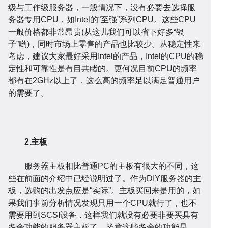
级与工作级服务器，一般情况下，没有必要去选择服
页
网
务器专用CPU，如Intel的“至强”系列CPU。这些CPU
一般价格都非常昂贵(从这儿我们可以省下好多“银
子”哟)，同时市场上零售的产品也比较少。从稳定性来
考虑，建议大家最好采用Intel的产品，Intel的CPU的稳
定性和可靠性是有目共睹的。更何况目前CPU的频率
都有在2GHz以上了，这么高的频率足以满足普通用户
的需要了。
站
小
2.主板
服务器主板相比普通PC的主板有很大的不同，这
些在前面的介绍中已经说明过了。作为DIY服务器的主
板，选购的出发点应是“实际”。主板买回来是用的，如
果我们事前分析情况发现只用一个CPU就行了，也不
需要用到SCSI设备，这样我们就没有必要非要买具有
多余功能的服务器主板了，毕竟这些多余的功能是