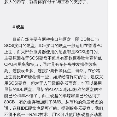
开
系
站
多大的内存，就看你的“银子”与主板的支持了。
案
4.硬盘
目前市场主要有两种接口的硬盘，即IDE接口与
SCSI接口的硬盘。IDE接口的硬盘一般运用在普通PC
上面，而大部分服务器使用的硬盘都是SCSI接口的。
发
统
优
主要原因在于SCSI硬盘不但具有高数据吞吐带宽和低
例
资
CPU占用率和特点，同时具有多任务并发操作效率
高、连接设备多、连接距离长等优点。当然，在价格
上面要比IDE硬盘贵一些，如果经济许可的话，建议采
用SCSI硬盘。但对于入门级服务器而言，也可以采用
最新的IDE硬盘。最新的ATA/133接口标准的硬盘的性
能已经和年不错了，而且硬盘的单碟容量已经达到了
80GB，有的缓存增加到了8MB。从节约的角度考虑的
话，选择IDE硬盘也是可行的。提到服务器硬盘，我们
化
不得不说一下RAID技术，用它可以使用多硬盘驱动器
讯
问