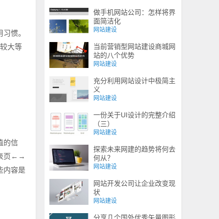
做手机网站公司：怎样将界
面简洁化
网站建设
用习惯。
域较大等
当前营销型网站建设商城网
站的八个优势
网站建设
充分利用网站设计中极简主
义
网站建设
一份关于UI设计的完整介绍
（三）
网站建设
值的信
探索未来网建的趋势将何去
表页←→
何从？
网站建设
些内容是
网站开发公司让企业改变现
状
网站建设
分享几个国外优秀矢量图形