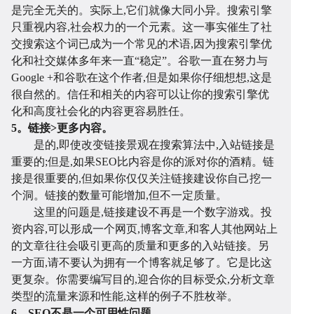
设
序
校
网
是完全无关的。实际上,它们就像大同小异。搜索引擎
只重视内容,社会权力的一个元素。这一事实催生了社
交搜索这个词已成为一个常见的术语,因为搜索引擎优
化和社交媒体多年来一直“稳定”。谷歌一直在努力与
Google +和谷歌在这个作者,但是如果你仔细想想,这是
很自然的。信任和相关的内容可以让你的搜索引擎优
化和高度社会化的内容更容易胜任。
5。链接>更多内容。
是的,即使改变链接景观在搜索算法中,入站链接是
重要的;但是,如果SEO比内容是你的派对你的酒精。链
接是很重要的,但如果你仅仅关注链接建设你自己挖一
开
系
站
案
个洞。链接的数量可能增加,但不一定质量。
这里的问题是,链接建设不再是一个数字游戏。投
资内容,可以形成一个网页,博客文章,和客人其他网站上
的文章往往会吸引更高的质量和更多的入站链接。另
一方面,请不要认为拥有一个博客就足够了。它是比这
更复杂。你需要编写目的,迎合你的目标受众,分析文章
类型的流量来源和性能,这样的例子不胜枚举。
6。SEO不是一个可用性问题。