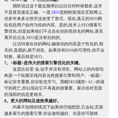
我听说过这个最近频率比以往任何时候都多,这并
不是甚至接近正确。一度,
SEO
是刚刚发现在互联网上,
但多年来多次悟空这改变了形式。现在,真正的SEO网
发
统
优
例
资
站包括用户如何与你的内容。是的,技术上SEO搜索引
擎优化,但是如果他们不点击在你的高排名的网站,甚至
离开后点击,SEO是没有目的的。
让访问者在你的网站,确保你的内容是个性化的,相
关的,直观的,易于浏览。如果你有DOS的可用性,你不会
转换。最后就是SEO。
7。<标题>是伟大的搜索引擎优化的关键。
这是比拉里·金,似乎并没有消失。网站上的内容结
构是一个轮廓呈现内容当然搜索引擎和用户。<标题>
标记非常重要,但谷歌也学习。黑帽SEO骚扰< h1 >的保
化
守的死亡,所以现在它不再真的很重要。展示你对页面
讯
问
的顶部的信息更相关。
8。更大的网站足迹效果越好。
内幕不知情的情况下如果你仔细想想,它会站,页面
越多索引的搜索引擎,你会做得越好。但是你可能错