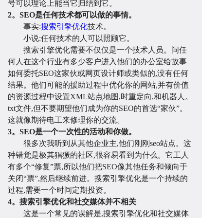
号可以理论上能当它归结到它。
2。SEO是任何技术都可以做的事情。
事实:
搜索引擎优化
技术。
小说:任何技术的人可以照顾它。
搜索引擎优化需要不仅仅是一个技术人员。问任
何人在这个行业有多少客户进入他们的办公室给故事
如何委托SEO这家伙或网页设计师或类似的,没有任何
结果。他们可能的援助过程中优化你的网站,并有价值
建
程
网
的资源过程中设置XML站点地图,时重定向,和机器人。
txt文件,但不要期望他们成为你的SEO的首选“家伙”。
这就像期待电工来修理你的交流。
3。SEO是一个一次性的活动和你做。
很多次我听到从其他企业主,他们刚刚seo站点。这
种错觉是极其猖獗的社区,很容易看到为什么。它工人
有多个“修复”票,所以他们把SEO像其他任务和倾向于
关闭“票”,然后继续前进。搜索引擎优化是一个持续的
过程,需要一个时间定期投资。
4。搜索引擎优化和社交媒体并不相关
这是一个常见的误解是,搜索引擎优化和社交媒体