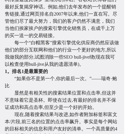
最好反复揭穿神话。例如,他们去年发布的一个提醒销
售链接,通过网页排名自2007年以来,他们一直在写。尽
管他们尽了最大努力，我们的客户仍然不满意，我们
当他们挨家挨户的搜索引擎优化销售员，在成千上万
的买一送一的交易链接。
页
网
每一个“白帽黑客”搜索引擎优化供应商仍然应该做
他们的部分互联网和他们的行业一个更好的地方,所以
我做我的部分,试图消除一些SEO bull-jive绕(现在我可
以检查使用bull-jive从我的遗愿清单)。
1。排名1是最重要的
“如果你不是第一个,你的最后一次。”——瑞奇·鲍
比
显然是有相关性的搜索结果位置和点击率,但这并
不意味着它是圣杯。即使在过去,有最好的排名并不保
证成功和高点击率,但至少是一个好的开始。
现在,随着搜索结果与改进,如作者附加标签和富文
站
小
本/片段,前三名的位置的点击率飙升。事实是每个网站
的目标相关的信息和用户友好的清单。一个高质量的4