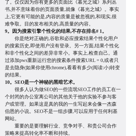
了。仅仅因为你有更多的页面比《暮光之城》系列丛
书,并不意味着你的页面质量,就像《暮光之城》。事实
上,它更有可能的是,内容的质量是被忽视的,和现实,很
难争取。目的发布相关的,高质量的内容。
9。因为搜索引擎个性化的结果,不存在排名# 1。
你是绝对正确的,谷歌和必应搜索结果个性化用户
答
帮
的搜索历史,即使用户没有登录。另一方面,结果个性化
和非个性化之间的差异非常小。事实上,检查自己。通
过添加pws重新运行您的搜索条件搜索URL = 0,或者只
是去隐身(如果你使用chrome),看看有多少(阅读:小)转变
的结果。
10。SEO是一个神秘的黑暗艺术。
很多人认为做SEO的一些流氓SEO工作的员工在一
个封闭的办公室离公司的其他关于他的实验不参与客
户或管理。如果这是真的我的一生写起来会像一杰森
伯恩的小说。SEO不是一组步骤,可以应用于任何利基
网站。
助
服
重要的是要理解行业、竞争对手、和贵公司合作
策略来提高转化率不断和持续。