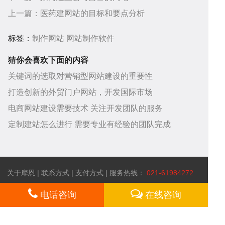
助
服
上一篇：
医药建网站的目标和要点分析
标签：
制作网站
网站制作软件
猜你会喜欢下面的内容
关键词的选取对营销型网站建设的重要性
打造创新的外贸门户网站，开发国际市场
中
务
关
电商网站建设需要技术 关注开发团队的服务
定制建站怎么进行 需要专业有经验的团队完成
关于摩恩
|
联系方式
|
支付方式
| 服务热线：
021-61984272
心
项
于
电话咨询
在线咨询
扫一扫！
微信咨询