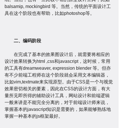
balsamip, mockingbird 等。当然，传统的平面设计工
具在这个阶段也有帮助，比如photoshop等。
站
小
二、编码阶段
在完成了基本的效果图设计后，就需要将相应的
设计效果转换为html ,css和javas
cript，这时候，常用
的工具有dreamweaver, ex
pression blender 等。但亦
有不少前端工程师在这个阶段就会采用文本编辑器，
比如vim,textmate来实现原型。由于CSS是一个与视觉
建
程
网
效果密切相关的要素，因此在CSS的设计方面，有大
量所见即所得的辅助设计工具，网站设计和前端逻辑
一般来讲是不能完全分离的，对于前端设计师来说，
掌握基本的javas
cript知识是需要的，如果能够熟练地
掌握一种基本的js框架最好。