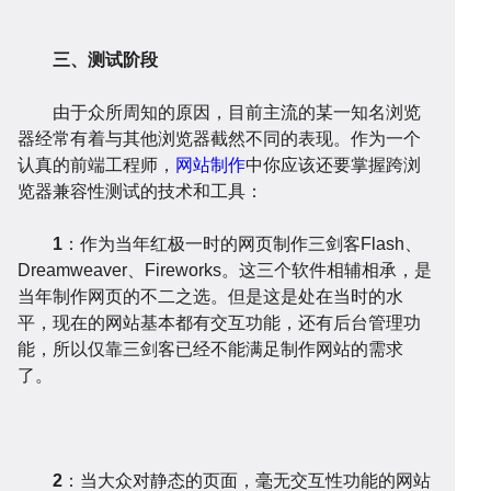
设
序
校
网
三、测试阶段
由于众所周知的原因，目前主流的某一知名浏览
器经常有着与其他浏览器截然不同的表现。作为一个
认真的前端工程师，
网站制作
中你应该还要掌握跨浏
览器兼容性测试的技术和工具：
开
系
站
案
1
：作为当年红极一时的网页制作三剑客Flash、
Dreamweaver、Fireworks。这三个软件相辅相承，是
当年制作网页的不二之选。但是这是处在当时的水
平，现在的网站基本都有交互功能，还有后台管理功
能，所以仅靠三剑客已经不能满足制作网站的需求
了。
发
统
优
例
资
2
：当大众对静态的页面，毫无交互性功能的网站