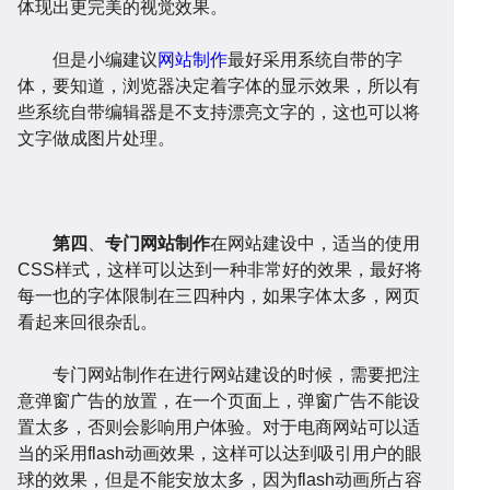
体现出更完美的视觉效果。
但是小编建议
网站制作
最好采用系统自带的字
体，要知道，浏览器决定着字体的显示效果，所以有
些系统自带编辑器是不支持漂亮文字的，这也可以将
开
系
站
案
文字做成图片处理。
第四
、
专门网站制作
在网站建设中，适当的使用
CSS样式，这样可以达到一种非常好的效果，最好将
每一也的字体限制在三四种内，如果字体太多，网页
发
统
优
例
资
看起来回很杂乱。
专门网站制作在进行网站建设的时候，需要把注
意弹窗广告的放置，在一个页面上，弹窗广告不能设
置太多，否则会影响用户体验。对于电商网站可以适
当的采用flash动画效果，这样可以达到吸引用户的眼
化
球的效果，但是不能安放太多，因为flash动画所占容
讯
问