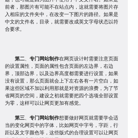
前者，那图片有可能不在站点内，这就需要将图片存
入相应的文件夹中，在改变一下图片的路径。如果是
中文的文件名，目录，就需要改成英文字母状态以符
站
小
合要求。
第二
、
专门网站制作
在网页设计时需要注意页面
的设置属性，页面的属性包含页面的左边界，右边
建
程
网
界，顶部边界，以及边界高度都需要进行设置，如果
没有设置，那么页面就会上下左右各有一片空白，如
果这些区域不加以利用那就是对资源的浪费，为了节
省网页的空间，建设之初就需要把四个选项全部设置
为零，这样可以让网页更加有感觉。
第三
、
专门网站制作
想要做好网页就需要学会适
设
序
校
网
当的变化网页中的字体，比如网页中字号，字距，行
距以及文字颜色等，这些版式的合理设置可以让网页