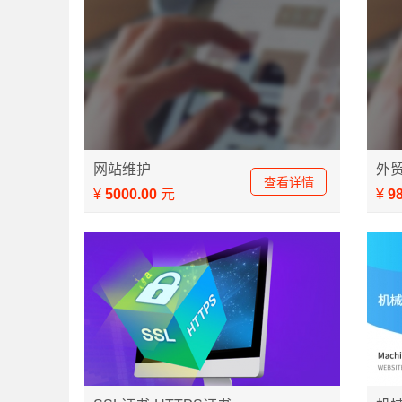
网站维护
外
查看详情
¥
5000.00
元
¥
9
专业SSL证书提供商 三个知名品牌HTTPS证
机械