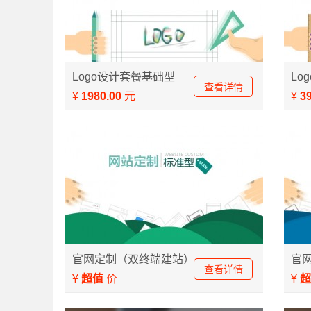
一般的企业网站logo
文字
Logo设计套餐基础型
Lo
查看详情
¥
1980.00
元
¥
3
PC端和移动端 双终端建站
源码
官网定制（双终端建站）
官
查看详情
¥
超值
价
¥
超