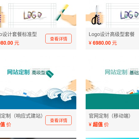
/图形组合，企业推荐
创意绘制类Logo设计
go设计套餐标准型
Logo设计高级型套餐
查看详情
980.00
元
¥
6980.00
元
定制网站建设
移动端设计开发 移动官网
网定制（响应式建站）
官网定制（移动端）
查看详情
值
价
¥
超值
价