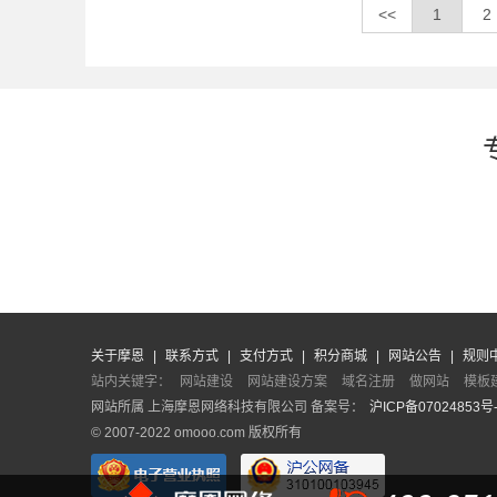
<<
1
2
关于摩恩
|
联系方式
|
支付方式
|
积分商城
|
网站公告
|
规则
站内关键字：
网站建设
网站建设方案
域名注册
做网站
模板
网站所属 上海摩恩网络科技有限公司 备案号：
沪ICP备07024853号
© 2007-2022 omooo.com 版权所有