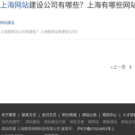
上海网站
建设公司有哪些？上海有哪些网
网站建设
上海做网站公司有哪些？上海做网站有哪些公司？
«上一页
1
关于摩恩
|
联系方式
|
支付方式
|
积分商城
|
网站公告
|
规则中心
|
人才招
站内关键字：
网站建设
网站建设方案
域名注册
做网站
模板建站
网站设
网站所属 上海摩恩网络科技有限公司 备案号：
沪ICP备07024853号-1