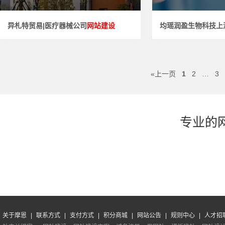
网站建设" />
网站建设
公司成立于1992年，是世界上第一家第三...
均瑶润盈生物科技(上
异札特贸易|医疗器械公司
网站建设
均瑶润盈生物科技上
«上一页
1
2
…
3
专业的
关于摩恩
|
联系方式
|
支付方式
|
积分商城
|
网站公告
|
规则中心
|
人才招