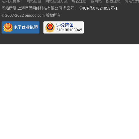
站内关键字：
网站建设
网站建设方案
域名注册
做网站
模板建站
网站设
网站所属 上海摩恩网络科技有限公司 备案号：
沪ICP备07024853号-1
© 2007-2022 omooo.com 版权所有