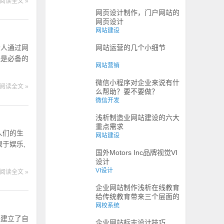
阅读全文 »
网页设计制作，门户网站的
网页设计
网站建设
个人通过网
网站运营的几个小细节
经是必备的
网站营销
微信小程序对企业来说有什
阅读全文 »
么帮助？要不要做？
微信开发
浅析制造业网站建设的六大
重点需求
人们的生
网站建设
于娱乐,
国外Motors Inc品牌视觉VI
设计
VI设计
阅读全文 »
企业网站制作浅析在线教育
给传统教育带来三个层面的
变革
网校系统
经建立了自
企业网站标志设计技巧