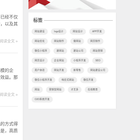
网已经不仅
标签
物，以及其
网站建设
logo设计
网站设计
APP开发
阅读全文 »
网站优化
网站制作
做网站
网页制作
微信小程序
建网站
建站公司
网站营销
网页设计
企业网站
小程序开发
SEO
规模的企
用户体验
网站开发
新零售
网站建设公司
济效益。那
微信小程序开发
响应式网站
微信开发
网站
营销型网站
才艺多
在线教育
阅读全文 »
O2O系统开发
机的方式得
的是，高质