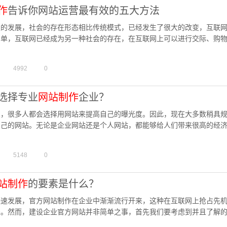
作
告诉你网站运营最有效的五大方法
技的发展，社会的存在形态相比传统模式，已经发生了很大的改变，互联
简单，互联网已经成为另一种社会的存在，在互联网上可以进行交际、购
要很多都是依靠互联网来完成。所以，建立网站已经成为每个企业的…
4992
0
选择专业
网站制作
企业？
及，很多人都会选择用网站来提高自己的曝光度。因此，现在大多数稍具
自己的网站。无论是企业网站还是个人网站，都能够给人们带来很高的经
业或者个人想要制作网站，但是他们对于这方面的知识都还不太懂，所…
5148
0
站制作
的要素是什么？
快速发展，官方网站制作在企业中渐渐流行开来，这种在互联网上抢占先
睐。然而，建设企业官方网站并非简单之事，首先我们要考虑到并且了解
具备哪些要素。