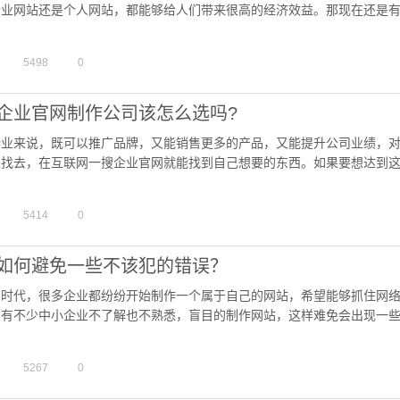
企业网站还是个人网站，都能够给人们带来很高的经济效益。那现在还是
网站，但是对于这方面的知识又不太懂，所以感觉到无从下手。其实…
5498
0
企业官网制作公司该怎么选吗?
企业来说，既可以推广品牌，又能销售更多的产品，又能提升公司业绩，
来找去，在互联网一搜企业官网就能找到自己想要的东西。如果要想达到
一家优质的企业官网制作公司为您提供专业网络服务。那么，在这庞…
5414
0
如何避免一些不该犯的错误？
的时代，很多企业都纷纷开始制作一个属于自己的网站，希望能够抓住网
，有不少中小企业不了解也不熟悉，盲目的制作网站，这样难免会出现一
站制作后的工作，也对企业网络宣传带来阻碍。即使专门网站制作的…
5267
0