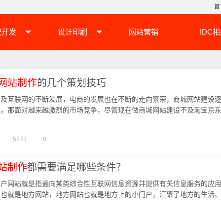
首
统开发
设计印刷
网站营销
IDC
网站制作
的几个策划技巧
步及互联网的不断发展，电商的发展也在不断的走向繁荣，商城网站建设
视，那面对越来越激烈的市场竞争，尽管现在做商城网站建设不及淘宝京
，商城网站的发展前景还是非常美好的。那在获得好的发展之前，网…
5273
0
站制作
都需要满足哪些条件？
门户网站就是指通向某类综合性互联网信息资源并提供有关信息服务的应
的也就是地方网站，地方网站也就是地方上的小门户，汇聚了地方的生活
色产业链等内容。那么如何塑造梦想中地方门户网站呢？成功的门户…