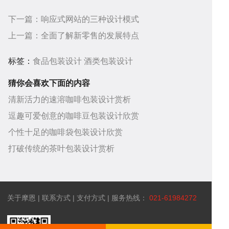
答
帮
下一篇：
响应式网站的三种设计模式
上一篇：
全面了解新零售的发展特点
标签：
食品包装设计
酒类包装设计
助
服
猜你会喜欢下面的内容
清新活力的速溶咖啡包装设计赏析
逗趣可爱创意的咖啡豆包装设计欣赏
个性十足的咖啡袋包装设计欣赏
打破传统的茶叶包装设计赏析
中
务
关
关于摩恩
|
联系方式
|
支付方式
| 服务热线：
021-61984272