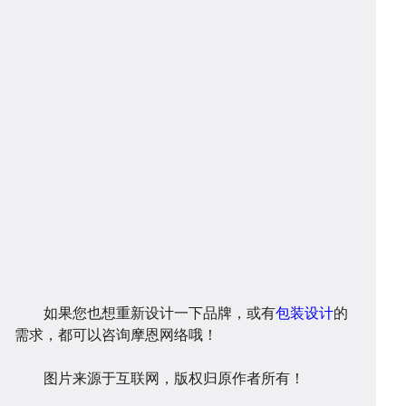
开
系
站
案
发
统
优
例
资
化
讯
问
如果您也想重新设计一下品牌，或有
包装设计
的
需求，都可以咨询摩恩网络哦！
图片来源于互联网，版权归原作者所有！