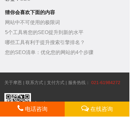
猜你会喜欢下面的内容
助
服
网站中不可使用的极限词
5个工具将您的SEO提升到新的水平
哪些工具有利于提升搜索引擎排名？
您的SEO清单：优化您的网站的4个步骤
中
务
关
关于摩恩
|
联系方式
|
支付方式
| 服务热线：
021-61984272
扫一扫！
心
项
于
电话咨询
在线咨询
微信咨询
网站所属 上海摩恩网络科技有限公司 备案号：沪ICP备07024853号-1 ©
2003-2017 omooo.com 版权所有