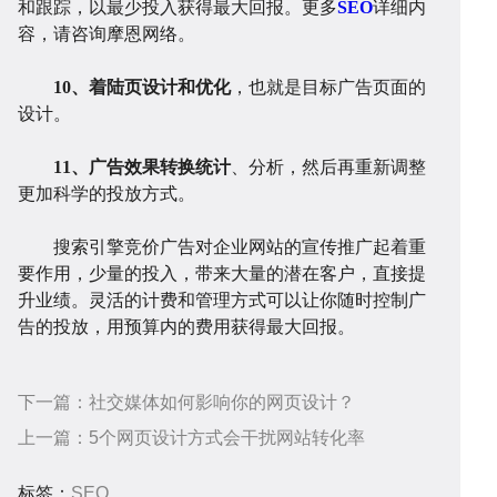
和跟踪，以最少投入获得最大回报。更多
SEO
详细内
容，请咨询摩恩网络。
10、着陆页设计和优化
，也就是目标广告页面的
发
统
优
例
资
设计。
11、广告效果转换统计
、分析，然后再重新调整
更加科学的投放方式。
搜索引擎竞价广告对企业网站的宣传推广起着重
化
讯
问
要作用，少量的投入，带来大量的潜在客户，直接提
升业绩。灵活的计费和管理方式可以让你随时控制广
告的投放，用预算内的费用获得最大回报。
下一篇：
社交媒体如何影响你的网页设计？
答
帮
上一篇：
5个网页设计方式会干扰网站转化率
标签：
SEO