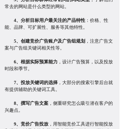
常去的网站是什么类型的网站。
4、分析目标用户最关注的产品特性
：价格、性
能、品牌、可扩展性、服务等其他特性。
建
程
网
5、创建竞价广告账户及广告组规划
，注意广告文
案与广告组关键词相关性等。
6、根据实际预算能力
，设计广告预算，以及投放
时段和季节。
设
序
校
网
7、投放关键词的选择
，大部分的搜索引擎后台就
有提供辅助的关键词工具。
8、撰写广告文案
，侧重研究怎么吸引潜在客户的
兴趣点。
开
系
站
案
9、竞价广告投放
，用智能竞价工具进行智能投放