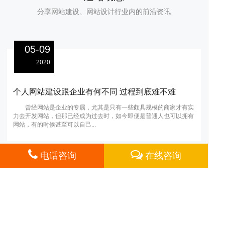
分享网站建设、网站设计行业内的前沿资讯
05-09
2020
个人网站建设跟企业有何不同 过程到底难不难
曾经网站是企业的专属，尤其是只有一些颇具规模的商家才有实
力去开发网站，但那已经成为过去时，如今即便是普通人也可以拥有
网站，有的时候甚至可以自己...
心
项
于
电话咨询
在线咨询
关于摩恩
|
联系方式
|
支付方式
| 服务热线：
021-61984272