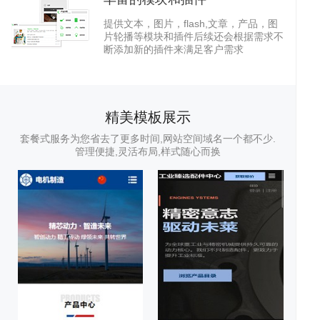
提供文本，图片，flash,文章，产品，图
片轮播等模块和插件后续还会根据需求不
断添加新的插件来满足客户需求
站
小
精美模板展示
套餐式服务为您省去了更多时间,网站空间域名一个都不少.
管理便捷,灵活布局,样式随心而换
建
程
网