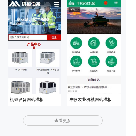
发
统
优
例
资
机械设备网站模板
丰收农业机械网站模板
化
讯
问
查看更多