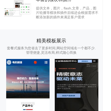
提供文本，图片，flash,文章，产品，图
片轮播等模块和插件后续还会根据需求不
断添加新的插件来满足客户需求
站
小
精美模板展示
套餐式服务为您省去了更多时间,网站空间域名一个都不少.
管理便捷,灵活布局,样式随心而换
建
程
网