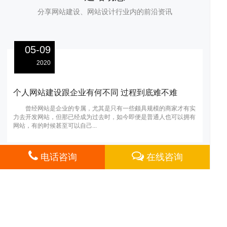
分享网站建设、网站设计行业内的前沿资讯
05-09
2020
个人网站建设跟企业有何不同 过程到底难不难
曾经网站是企业的专属，尤其是只有一些颇具规模的商家才有实
力去开发网站，但那已经成为过去时，如今即便是普通人也可以拥有
网站，有的时候甚至可以自己...
心
项
于
电话咨询
在线咨询
关于摩恩
|
联系方式
|
支付方式
| 服务热线：
021-61984272