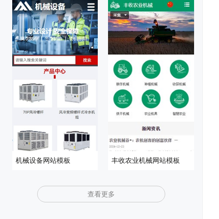
发
统
优
例
资
机械设备网站模板
丰收农业机械网站模板
化
讯
问
查看更多