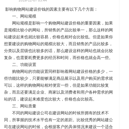
2018-12-07 05:44
影响购物网站建设价钱的因素主要有以下几个方面：
设
序
一、网站规模
校
网
网站规模是影响一个购物网站建设价格的重要因素，如果
是规模比较小的网站，所销售的产品比较单一，那么这样的网
站建设起来也就比较容易，价格也相对会比较低。但是如果你
想要建设的购物网站的规模比较大，而且销售的产品比较多，
分类以及层级也比较多的话，那么建设这样的网站也就会比较
复杂，也需要耗费更多的经历和时间，而价格也就会高一些。
二、功能设置
开
系
站
案
购物网站的功能设置同样影响着网站建设价格的多少，一
些功能比较少，只要能够满足商品展示以及用户购买的需求就
可以，这样的购物网站相对便宜一些，但是如果功能比较复
杂，而且还要满足企业、商家以及消费者和用户各种需求的网
站的话，建设起来难度也比较大，价格也会比较高。
三、网站质量
不同的网站建设公司在建设网站的时候所拥有的技术不
同，所掌握的技术水平也有一定的差距。比较优秀的网站建公
发
统
优
例
资
司在建设网站的时候，会根据客户的具体情况来建设一个适合