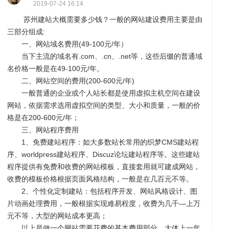
2019-07-24 16:14
苏州建站大概需要多少钱？一般的网站建设费用主要是由
页
网
三部分组成:
一、网站域名费用(49-100元/年）
当下主流的域名有.com、.cn、.net等，这些后缀的普通域
名价格一般是在49-100元/年。
二、网站空间的费用(200-600元/年)
一般普通的企业或个人站长都是使用虚拟主机空间在建设
网站，依据需求选用虚拟空间的类型、大小和质量，一般的价
格是在200-600元/年；
三、网站程序费用
1、免费建站程序：如大多数站长常用的织梦CMS建站程
站
小
序、worldpress建站程序、Discuz论坛建站程序等。这些建站
程序提供有免费和收费的网站模板，直接套用就可建成网站，
收费的模板价格根据页面风格结构，一般是在几百元不等。
2、个性化定制建站：包括程序开发、网站风格设计、图
片动画处理费用，一般根据实现难易程度，收费为几千—上万
元不等，大型的网站成本更高；
以上是做一个网站需要花费的基本费用部分，大体上一年