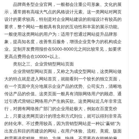
品牌商务型企业官网，一般都会注重公司形象、文化的展
示，通常拥有高端大气点的风格设计元素。这一类网站对网页
设计的要求较高，特别是对企业网站建设的前端设计有较高的
开
系
站
案
要求，整个网站一般都具有良好的互动性和丰富的展示功能。
一般使用这类网站的用户为：适用于想通过网站提升品牌形
象，提高知名度，改善售后服务，增强企业竞争力的机构或企
业。定制开发费用报价在5000-8000元之间比较常见，如要求
更高点费用会在10000+以上。
类别之三、企业营销型网站页面
企业营销型网站页面，又称之为成交型网站，这类网站做
大的特点就是进入网站首页，就能看到一个较长的独立页面，
在一个页面中充分地展示企业产品的优势、公司实力，清晰地
传达产品的价值。这类页面一般具有消除网络用户的顾虑、通
发
统
优
例
资
过引诱式营销让网络用户产生购买欲。这类网站近几年非常流
行，对拥有网络推广部门的企业用处极大，例如在百度竞价
上，只要这类网页设计的理念和方式到位，就可以得到非常高
的转化率。不过费用较高，因为营销型网站是一种以“赢销”为
出发点和目的而建设的网站，在用户体验、流程、美观、版面
都需要讲究精致、简约、方便、快捷，不需要存在能够的麻