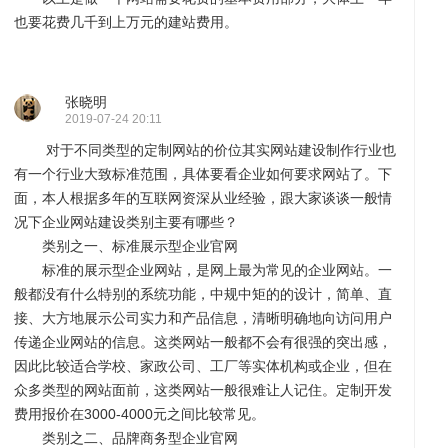
也要花费几千到上万元的建站费用。
建
程
网
张晓明
2019-07-24 20:11
对于不同类型的定制网站的价位其实网站建设制作行业也
有一个行业大致标准范围，具体要看企业如何要求网站了。下
面，本人根据多年的互联网资深从业经验，跟大家谈谈一般情
况下企业网站建设类别主要有哪些？
类别之一、标准展示型企业官网
标准的展示型企业网站，是网上最为常见的企业网站。一
般都没有什么特别的系统功能，中规中矩的的设计，简单、直
设
序
校
网
接、大方地展示公司实力和产品信息，清晰明确地向访问用户
传递企业网站的信息。这类网站一般都不会有很强的突出感，
因此比较适合学校、家政公司、工厂等实体机构或企业，但在
众多类型的网站面前，这类网站一般很难让人记住。定制开发
费用报价在3000-4000元之间比较常见。
类别之二、品牌商务型企业官网