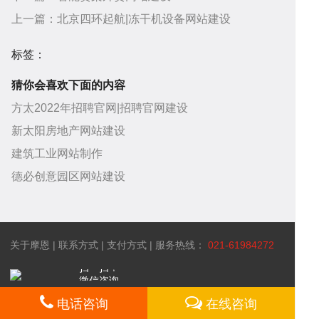
上一篇：
北京四环起航|冻干机设备网站建设
发
统
优
例
资
标签：
猜你会喜欢下面的内容
化
讯
问
方太2022年招聘官网|招聘官网建设
新太阳房地产网站建设
答
建筑工业网站制作
帮
德必创意园区网站建设
助
服
关于摩恩
|
联系方式
|
支付方式
| 服务热线：
021-61984272
中
务
关
扫一扫！
微信咨询
电话咨询
在线咨询
网站所属 上海摩恩网络科技有限公司 备案号：沪ICP备07024853号-1 ©
心
项
于
2003-2017 omooo.com 版权所有