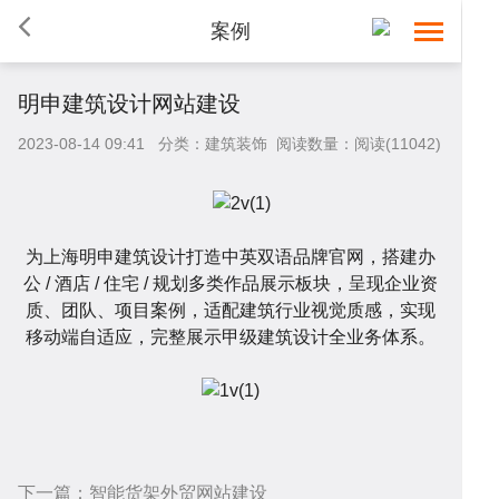
案例
首
明申建筑设计网站建设
2023-08-14 09:41 分类：建筑装饰 阅读数量：阅读(11042)
页
网
站
小
为上海明申建筑设计打造中英双语品牌官网，搭建办
公 / 酒店 / 住宅 / 规划多类作品展示板块，呈现企业资
质、团队、项目案例，适配建筑行业视觉质感，实现
建
程
网
移动端自适应，完整展示甲级建筑设计全业务体系。
设
序
校
网
开
系
下一篇：
智能货架外贸网站建设
站
案