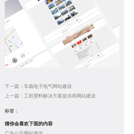
设
序
校
网
开
系
站
案
发
统
优
例
资
下一篇：
车载电子电气网站建设
上一篇：
工程塑料解决方案提供商网站建设
化
讯
问
标签：
猜你会喜欢下面的内容
广告公司网站建设