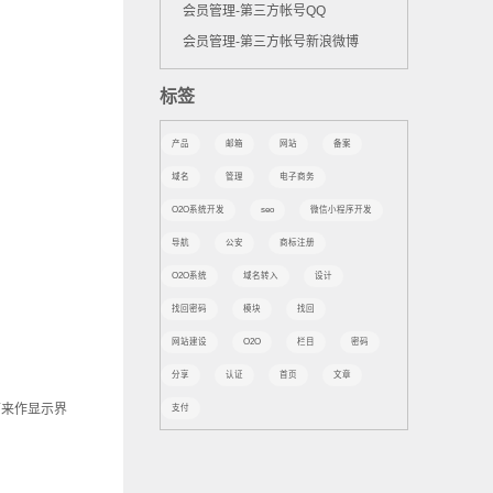
会员管理-第三方帐号QQ
会员管理-第三方帐号新浪微博
标签
产品
邮箱
网站
备案
域名
管理
电子商务
O2O系统开发
seo
微信小程序开发
导航
公安
商标注册
O2O系统
域名转入
设计
找回密码
模块
找回
网站建设
O2O
栏目
密码
分享
认证
首页
文章
面来作显示界
支付