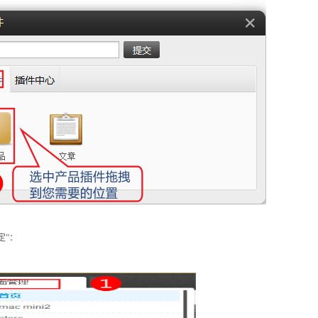
定
”
：