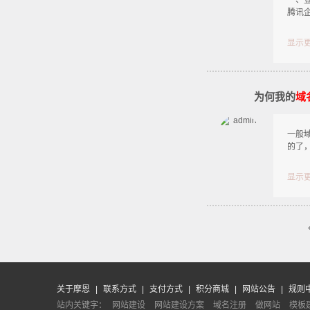
一、
腾讯
显示
为何我的
域
一般
的了
显示
关于摩恩
|
联系方式
|
支付方式
|
积分商城
|
网站公告
|
规则
站内关键字：
网站建设
网站建设方案
域名注册
做网站
模板