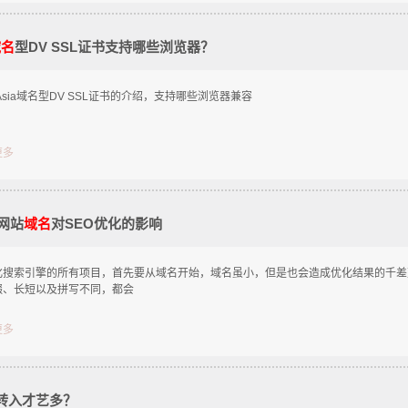
域名
型DV SSL证书支持哪些浏览器？
stAsia域名型DV SSL证书的介绍，支持哪些浏览器兼容
更多
网站
域名
对SEO优化的影响
索引擎的所有项目，首先要从域名开始，域名虽小，但是也会造成优化结果的千差
缀、长短以及拼写不同，都会
更多
转入才艺多？