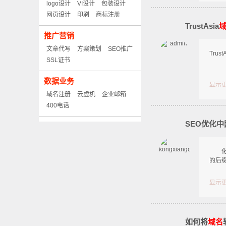
logo设计
VI设计
包装设计
网页设计
印刷
商标注册
TrustAsia
推广营销
文章代写
方案策划
SEO推广
Tru
SSL证书
数据业务
显示
域名注册
云虚机
企业邮箱
400电话
SEO优化中
化搜
的后
显示
如何将
域名