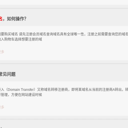
名
，如何操作？
如要购买域名 请先注册会员域名查询域名具有全球唯一性，注册之前需要查询您的域
加入购物车选择想要注册的域
更多
常见问题
入（Domain Transfer）又称域名转移注册商，即将某域名从当前的注册商A转出
行管理，方便在网站建设时候
更多