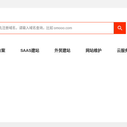
方案
SAAS建站
外贸建站
网站维护
云服
先搜索，看否有回答
281
0
已解决问题数：
待解决问题数：