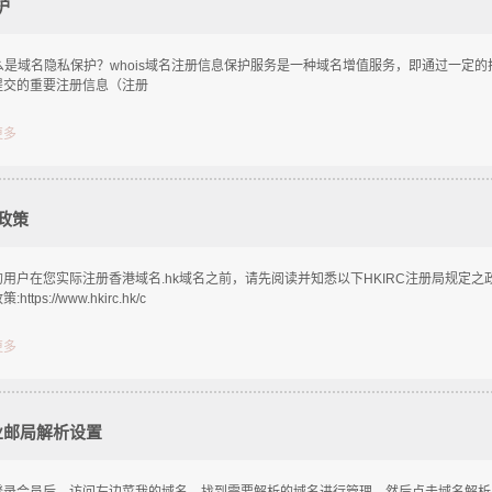
护
什么是域名隐私保护？whois域名注册信息保护服务是一种域名增值服务，即通过一定
提交的重要注册信息（注册
更多
政策
用户在您实际注册香港域名.hk域名之前，请先阅读并知悉以下HKIRC注册局规定之政策
https://www.hkirc.hk/c
更多
业邮局解析设置