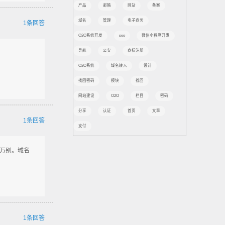
产品
邮箱
网站
备案
域名
管理
电子商务
1条回答
O2O系统开发
seo
微信小程序开发
导航
公安
商标注册
O2O系统
域名转入
设计
找回密码
模块
找回
网站建设
O2O
栏目
密码
分享
认证
首页
文章
1条回答
支付
万别。域名
1条回答