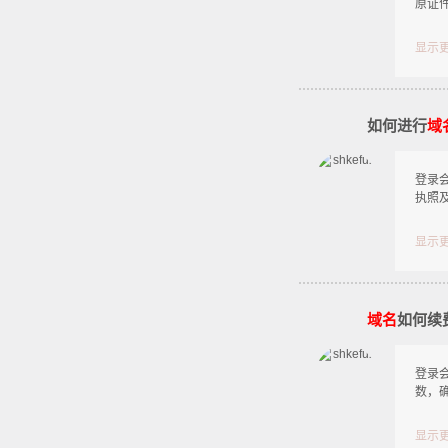
原证
显示
如何进行
域
登录
执照
显示
域名
如何续
登录会
数，
显示