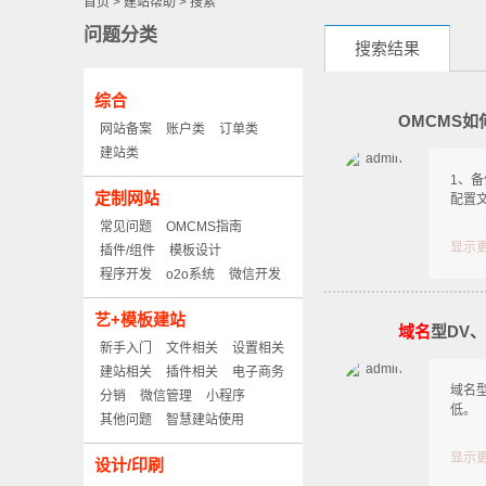
首页
>
建站帮助
>
搜索
问题分类
搜索结果
综合
OMCMS
网站备案
账户类
订单类
建站类
1、
定制网站
配置文件
常见问题
OMCMS指南
显示
插件/组件
模板设计
程序开发
o2o系统
微信开发
艺+模板建站
域名
型DV
新手入门
文件相关
设置相关
建站相关
插件相关
电子商务
域名
分销
微信管理
小程序
低。
其他问题
智慧建站使用
显示
设计/印刷