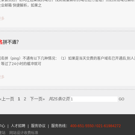
登录会员后，访问左边菜我的域名，找到需要解析的域名进行管理，然后点击域名解析
企业邮箱 快捷解析，如果之
更多
名
拼不通？
域名拼（ping）不通有以下几种情况：（1）如果是当天交费的客户域名已开通后,别
，等过了24小时的缓冲就可
更多
«上一页
1
2
下一页»
共25条/2页
中心
|
人才招聘
|
服务协议
|
服务热线：
400-651-5550 / 021-61984272
建站
网站设计收费标准