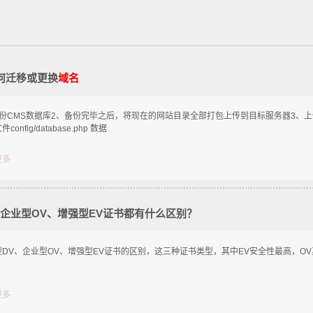
如何迁移或更换
域名
备份CMS数据库2、备份完毕之后，将现在的网站目录全部打包上传到目标服务器3、
config/database.php 数据
更多
、企业型OV、增强型EV证书都有什么区别？
型DV、企业型OV、增强型EV证书的区别，这三种证书类型，其中EV安全性最高，OV
更多