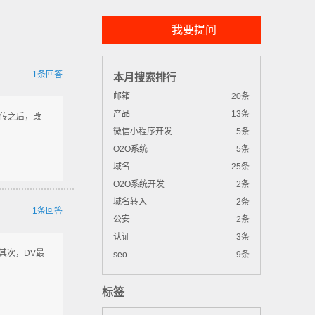
我要提问
1条回答
本月搜索排行
邮箱
20条
产品
13条
上传之后，改
微信小程序开发
5条
O2O系统
5条
域名
25条
O2O系统开发
2条
域名转入
2条
1条回答
公安
2条
认证
3条
其次，DV最
seo
9条
标签