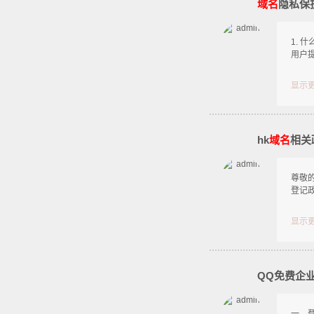
域名
隐私保
1. 
用户
显示
hk
域名
相关
尊敬的
登记政策:
显示
QQ免费企