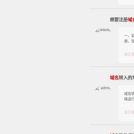
想要注册
域
一、
册。
显示
域名
转入的
域名转
络进
显示