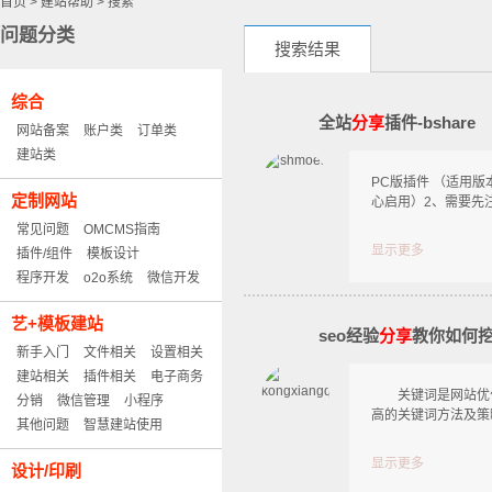
首页
>
建站帮助
>
搜索
问题分类
搜索结果
综合
全站
分享
插件-bshare
网站备案
账户类
订单类
建站类
PC版插件 （适用版
定制网站
心启用）2、需要先注册
常见问题
OMCMS指南
显示更多
插件/组件
模板设计
程序开发
o2o系统
微信开发
艺+模板建站
seo经验
分享
教你如何
新手入门
文件相关
设置相关
建站相关
插件相关
电子商务
关键词是网站优化
分销
微信管理
小程序
高的关键词方法及策
其他问题
智慧建站使用
显示更多
设计/印刷