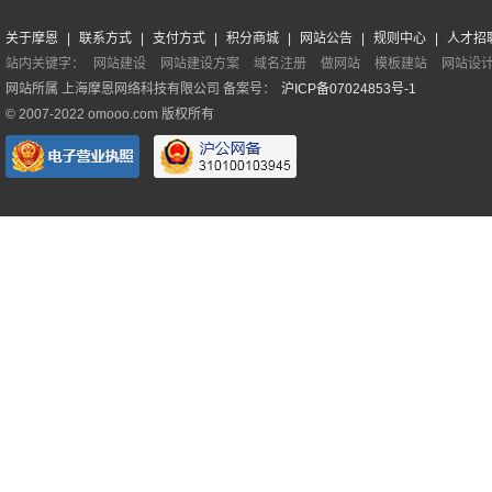
关于摩恩
|
联系方式
|
支付方式
|
积分商城
|
网站公告
|
规则中心
|
人才招
站内关键字：
网站建设
网站建设方案
域名注册
做网站
模板建站
网站设
网站所属 上海摩恩网络科技有限公司 备案号：
沪ICP备07024853号-1
© 2007-2022 omooo.com 版权所有