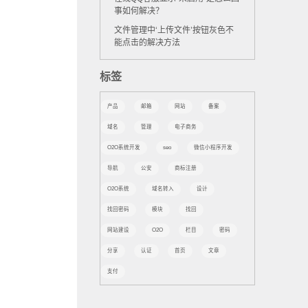
事如何解决？
文件管理中‘上传文件’按钮灰色不
能点击的解决方法
标签
产品
邮箱
网站
备案
域名
管理
电子商务
O2O系统开发
seo
微信小程序开发
导航
公安
商标注册
O2O系统
域名转入
设计
找回密码
模块
找回
网站建设
O2O
栏目
密码
分享
认证
首页
文章
支付