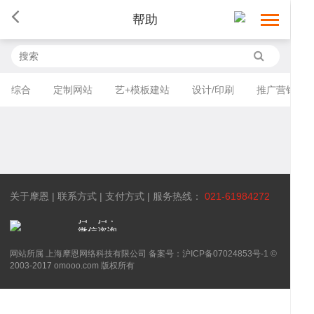
帮助
首
综合
定制网站
艺+模板建站
设计/印刷
推广营销
页
网
站
小
建
程
网
关于摩恩
|
联系方式
|
支付方式
| 服务热线：
021-61984272
扫一扫！
设
序
校
网
微信咨询
网站所属 上海摩恩网络科技有限公司 备案号：沪ICP备07024853号-1 ©
开
系
站
案
2003-2017 omooo.com 版权所有
发
统
优
例
资