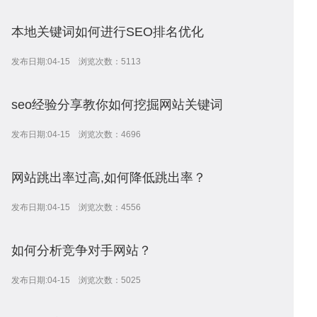
本地关键词如何进行SEO排名优化
设
序
校
网
发布日期:04-15 浏览次数：5113
seo经验分享教你如何挖掘网站关键词
开
系
站
案
发布日期:04-15 浏览次数：4696
网站跳出率过高,如何降低跳出率？
发
统
优
例
资
发布日期:04-15 浏览次数：4556
如何分析竞争对手网站？
化
讯
问
发布日期:04-15 浏览次数：5025