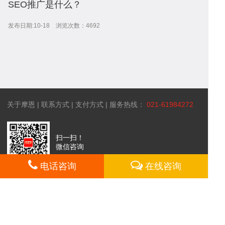
SEO推广是什么？
答
帮
发布日期:10-18 浏览次数：4692
助
服
关于摩恩
|
联系方式
|
支付方式
| 服务热线：
021-61984272
中
务
关
扫一扫！
微信咨询
电话咨询
在线咨询
心
项
于
网站所属 上海摩恩网络科技有限公司 备案号：沪ICP备07024853号-1 ©
2003-2017 omooo.com 版权所有
目
我