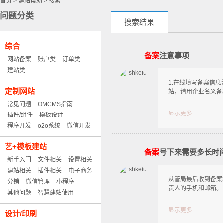
首页
>
建站帮助
>
搜索
问题分类
搜索结果
综合
备案
注意事项
网站备案
账户类
订单类
建站类
1.在线填写备案信
定制网站
站，请用企业名义备
常见问题
OMCMS指南
显示更多
插件/组件
模板设计
程序开发
o2o系统
微信开发
艺+模板建站
备案
号下来需要多长时
新手入门
文件相关
设置相关
建站相关
插件相关
电子商务
从管局最后收到备案
分销
微信管理
小程序
责人的手机和邮箱。
其他问题
智慧建站使用
显示更多
设计/印刷