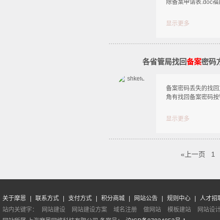
除备案申请表.doc
显示更多
各省管局找回
备案
密码
备案密码丢失的找回方式
角有找回备案密码按
显示更多
«上一页
1
关于摩恩
|
联系方式
|
支付方式
|
积分商城
|
网站公告
|
规则中心
|
人才招
站内关键字：
网站建设
网站建设方案
域名注册
做网站
模板建站
网站设