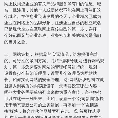
网上找到您企业的有关产品和服务等有用的信息。域
名一旦注册，其他个人或团体都不能在网上再注册这
个域名。在信息业飞速发展的今天，企业域名已成为
站
小
企业在网络上的品牌形象，注册企业自己的独立域名
已是现代企业在互联网上宣传自己的第一步，选择一
个好记而又与企业名称、业务密切相关的域名是我们
的当务之急。
二、网站策划： 根据您的实际情况，给您提供完善
的、可行性的策划方案。 ① 管理帐号规划 进行网站规
建
程
网
划，第一步您需要对网站的管理帐号进行统一规划，
设置多少个新闻管理员，设置几个管理员为网站站
长。如何实现网站的安全管理。 ② 网站版块规划 在此
就进入到实质的内容建设了，您需要设置哪些内容，
哪些大业务需要单独列出来做为重点宣传，这些您都
可以在此一一列出来。比如，设置一个“公司新闻”版块
用于动态更新公司的业务进展，再添加一个“友情连
设
序
校
网
接”版块，将合作伙伴网址罗列在此。 ③ 首页样式规
划 在上一步设置的版块可能并不需要全部显示在主页