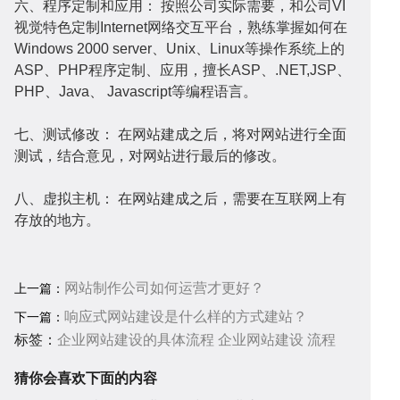
六、程序定制和应用： 按照公司实际需要，和公司VI
化
讯
问
视觉特色定制Internet网络交互平台，熟练掌握如何在
Windows 2000 server、Unix、Linux等操作系统上的
ASP、PHP程序定制、应用，擅长ASP、.NET,JSP、
PHP、Java、 Javas
cript等编程语言。
七、测试修改： 在网站建成之后，将对网站进行全面
测试，结合意见，对网站进行最后的修改。
答
帮
八、虚拟主机： 在网站建成之后，需要在互联网上有
存放的地方。
网站制作公司如何运营才更好？
上一篇：
助
响应式网站建设是什么样的方式建站？
服
下一篇：
标签：
企业网站建设的具体流程
企业网站建设
流程
猜你会喜欢下面的内容