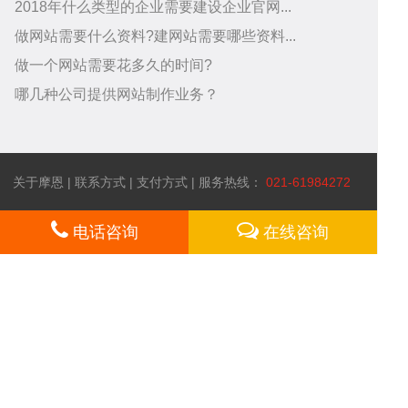
2018年什么类型的企业需要建设企业官网...
做网站需要什么资料?建网站需要哪些资料...
中
做一个网站需要花多久的时间?
务
关
哪几种公司提供网站制作业务？
关于摩恩
|
联系方式
|
支付方式
| 服务热线：
021-61984272
心
项
于
电话咨询
在线咨询
扫一扫！
微信咨询
网站所属 上海摩恩网络科技有限公司 备案号：沪ICP备07024853号-1 ©
2003-2017 omooo.com 版权所有
目
我