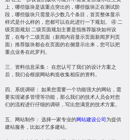
上，哪些版块是该重点突出的，哪些版块正在测试阶
段，哪些版块只需显示少数几个条目，首页整体显示
样式是什么样的，您都可以在此进行一下规划。 ④ 二
级页面规划 二级页面规划主要是指推荐版块如何设
置，在每个二级页面（新闻内容显示页面新闻罗列页
开
系
站
案
面）推荐版块都会在页面的右侧显示出来，您可以把
重点业务在此罗列。
三、资料信息采集： 在您认可了我们的设计方案之
后，我们会根据网站构造收集相应的资料。
四、系统调研： 如果您需要一个功能强大的网站，需
发
统
优
例
资
要实现诸多管理等功能，那么我们的技术人员会对您
们的流程进行仔细的调研，写出您满意的技术方案。
五、网站制作： 选择一家专业的
网站建设公司
为提供
建站服务，比如才艺多建站。