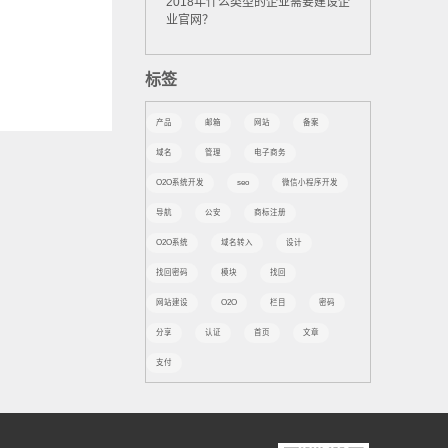
2018年什么类型的企业需要建设企
业官网？
标签
产品
邮箱
网站
备案
域名
管理
电子商务
O2O系统开发
seo
微信小程序开发
导航
公安
商标注册
O2O系统
域名转入
设计
找回密码
模块
找回
网站建设
O2O
栏目
密码
分享
认证
首页
文章
支付