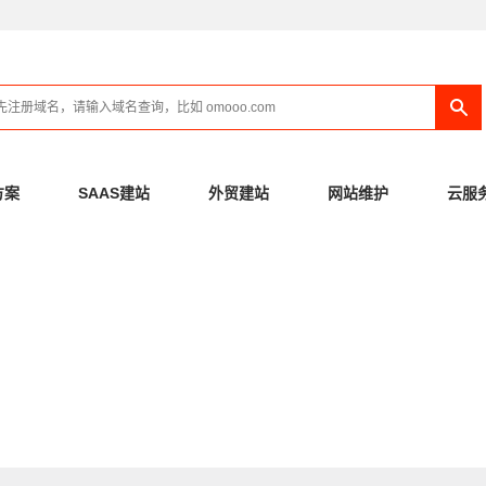
方案
SAAS建站
外贸建站
网站维护
云服
先搜索，看否有回答
281
0
已解决问题数：
待解决问题数：